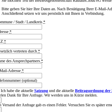
Sie möchten Teil der Betriebsgenossenschaft RathausCloud eG werden?
Bitte geben Sie hier Ihre Daten an. Nach Bestätigung Ihrer E-Mail-Ad
Anschließend setzen wir uns persönlich mit Ihnen in Verbindung.
mmune / Stadt / Landkreis
*
resse
*
LZ
*
setzlich vertreten durch
*
me des Ansprechpartners
*
Mail-Adresse
*
lefonnummer (optional)
Ich habe die aktuelle
Satzung
und die aktuelle
Beitragsordnung der 
elen Dank für Ihre Anfrage. Wir werden uns in Kürze melden.
i Versand der Anfrage gab es einen Fehler. Versuchen Sie es später ern