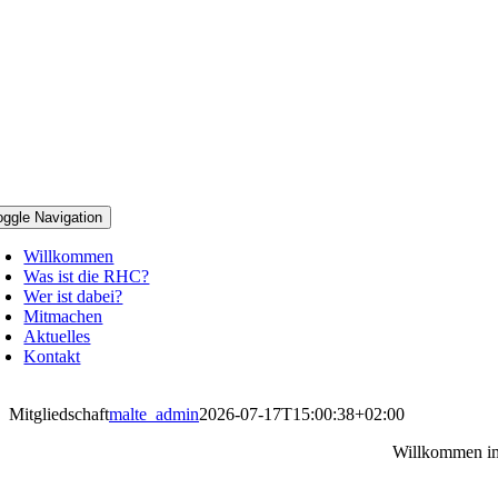
oggle Navigation
Willkommen
Was ist die RHC?
Wer ist dabei?
Mitmachen
Aktuelles
Kontakt
Mitgliedschaft
malte_admin
2026-07-17T15:00:38+02:00
Willkommen im